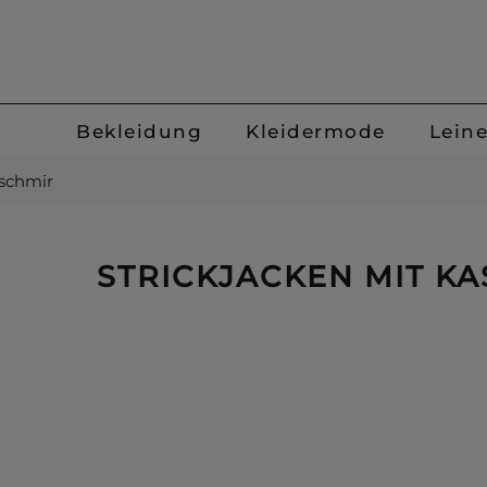
Bekleidung
Kleidermode
Lein
aschmir
STRICKJACKEN MIT K