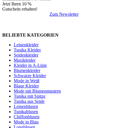
Jetzt Ihren 10 %
Gutschein erhalten!
Zum Newsletter
BELIEBTE KATEGORIEN
Leinenkleider
Tunika Kleider
Seidenkleider
Maxikleider
Kleider in A-Linie
Blumenkleider
Schwarze Kleider
Mode in Weiß
Blaue Kleider
Mode mit Blumenmustern
Tunika mit Spitze
Tunika aus Seide
Leinenblusen
Tunikablusen
Chiffonblusen
Mode in Blau
Longblusen