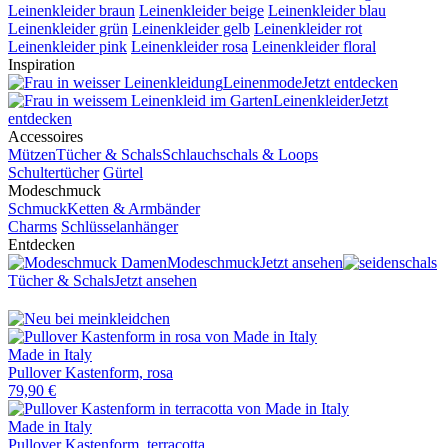
Leinenkleider braun
Leinenkleider beige
Leinenkleider blau
Leinenkleider grün
Leinenkleider gelb
Leinenkleider rot
Leinenkleider pink
Leinenkleider rosa
Leinenkleider floral
Inspiration
Leinenmode
Jetzt entdecken
Leinenkleider
Jetzt
entdecken
Accessoires
Mützen
Tücher & Schals
Schlauchschals & Loops
Schultertücher
Gürtel
Modeschmuck
Schmuck
Ketten & Armbänder
Charms
Schlüsselanhänger
Entdecken
Modeschmuck
Jetzt ansehen
Tücher & Schals
Jetzt ansehen
Made in Italy
Pullover Kastenform, rosa
79,90 €
Made in Italy
Pullover Kastenform, terracotta