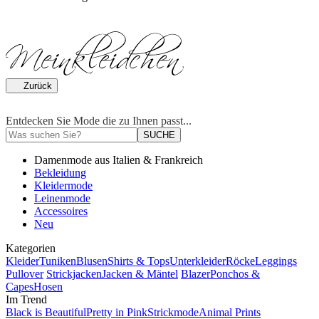
Zurück
Entdecken Sie Mode die zu Ihnen passt...
SUCHE
Damenmode aus Italien & Frankreich
Bekleidung
Kleidermode
Leinenmode
Accessoires
Neu
Kategorien
Kleider
Tuniken
Blusen
Shirts & Tops
Unterkleider
Röcke
Leggings
Pullover
Strickjacken
Jacken & Mäntel
Blazer
Ponchos &
Capes
Hosen
Im Trend
Black is Beautiful
Pretty in Pink
Strickmode
Animal Prints