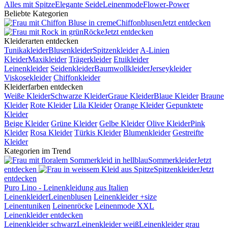
Alles mit Spitze
Elegante Seide
Leinenmode
Flower-Power
Beliebte Kategorien
Chiffonblusen
Jetzt entdecken
Röcke
Jetzt entdecken
Kleiderarten entdecken
Tunikakleider
Blusenkleider
Spitzenkleider
A-Linien
Kleider
Maxikleider
Trägerkleider
Etuikleider
Leinenkleider
Seidenkleider
Baumwollkleider
Jerseykleider
Viskosekleider
Chiffonkleider
Kleiderfarben entdecken
Weiße Kleider
Schwarze Kleider
Graue Kleider
Blaue Kleider
Braune
Kleider
Rote Kleider
Lila Kleider
Orange Kleider
Gepunktete
Kleider
Beige Kleider
Grüne Kleider
Gelbe Kleider
Olive Kleider
Pink
Kleider
Rosa Kleider
Türkis Kleider
Blumenkleider
Gestreifte
Kleider
Kategorien im Trend
Sommerkleider
Jetzt
entdecken
Spitzenkleider
Jetzt
entdecken
Puro Lino - Leinenkleidung aus Italien
Leinenkleider
Leinenblusen
Leinenkleider +size
Leinentuniken
Leinenröcke
Leinenmode XXL
Leinenkleider entdecken
Leinenkleider schwarz
Leinenkleider weiß
Leinenkleider grau