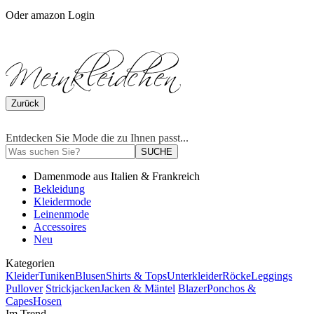
Oder amazon Login
Zurück
Entdecken Sie Mode die zu Ihnen passt...
SUCHE
Damenmode aus Italien & Frankreich
Bekleidung
Kleidermode
Leinenmode
Accessoires
Neu
Kategorien
Kleider
Tuniken
Blusen
Shirts & Tops
Unterkleider
Röcke
Leggings
Pullover
Strickjacken
Jacken & Mäntel
Blazer
Ponchos &
Capes
Hosen
Im Trend