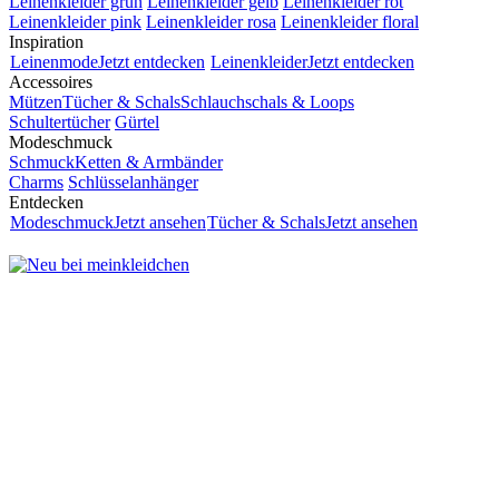
Leinenkleider grün
Leinenkleider gelb
Leinenkleider rot
Leinenkleider pink
Leinenkleider rosa
Leinenkleider floral
Inspiration
Leinenmode
Jetzt entdecken
Leinenkleider
Jetzt entdecken
Accessoires
Mützen
Tücher & Schals
Schlauchschals & Loops
Schultertücher
Gürtel
Modeschmuck
Schmuck
Ketten & Armbänder
Charms
Schlüsselanhänger
Entdecken
Modeschmuck
Jetzt ansehen
Tücher & Schals
Jetzt ansehen