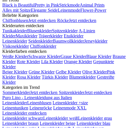
Black is Beautiful
Pretty in Pink
Strickmode
Animal Prints
Alles mit Spitze
Elegante Seide
Leinenmode
Flower-Power
Beliebte Kategorien
Chiffonblusen
Jetzt entdecken
Röcke
Jetzt entdecken
Kleiderarten entdecken
Tunikakleider
Blusenkleider
Spitzenkleider
A-Linien
Kleider
Maxikleider
Trägerkleider
Etuikleider
Leinenkleider
Seidenkleider
Baumwollkleider
Jerseykleider
Viskosekleider
Chiffonkleider
Kleiderfarben entdecken
Weiße Kleider
Schwarze Kleider
Graue Kleider
Blaue Kleider
Braune
Kleider
Rote Kleider
Lila Kleider
Orange Kleider
Gepunktete
Kleider
Beige Kleider
Grüne Kleider
Gelbe Kleider
Olive Kleider
Pink
Kleider
Rosa Kleider
Türkis Kleider
Blumenkleider
Gestreifte
Kleider
Kategorien im Trend
Sommerkleider
Jetzt entdecken
Spitzenkleider
Jetzt entdecken
Puro Lino - Leinenkleidung aus Italien
Leinenkleider
Leinenblusen
Leinenkleider +size
Leinentuniken
Leinenröcke
Leinenmode XXL
Leinenkleider entdecken
Leinenkleider schwarz
Leinenkleider weiß
Leinenkleider grau
Leinenkleider braun
Leinenkleider beige
Leinenkleider blau