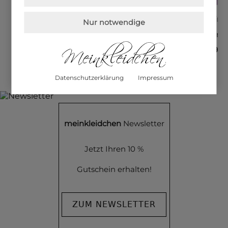
Made in Italy
Made in Italy
Made in Italy
Made in I
Nur notwendige
Leinenrock Stufenoptik, weiß
Rock Floral, blau
Rock mit Lochspitze, lila
59,90 €
79,90 €
74,90 €
59,90 €
Datenschutzerklärung
Impressum
meinkleidchen
Newsletter
Jetzt Ihren 10 %
Gutschein erhalten!
ZUM NEWSLETTER