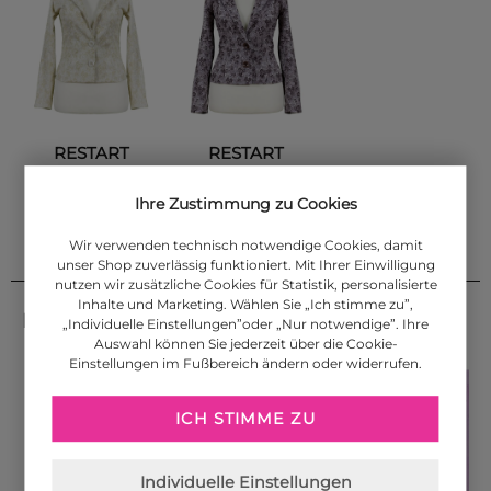
RESTART
RESTART
Jacquard Blazer, vanille
Jacquard Blazer, braun
Ihre Zustimmung zu Cookies
74,90 €
74,90 €
Wir verwenden technisch notwendige Cookies, damit
unser Shop zuverlässig funktioniert. Mit Ihrer Einwilligung
nutzen wir zusätzliche Cookies für Statistik, personalisierte
Inhalte und Marketing. Wählen Sie „Ich stimme zu”,
DAS KÖNNTE IHNEN AUCH GEFALLEN
„Individuelle Einstellungen”oder „Nur notwendige”. Ihre
Auswahl können Sie jederzeit über die Cookie-
Einstellungen im Fußbereich ändern oder widerrufen.
ICH STIMME ZU
Individuelle Einstellungen