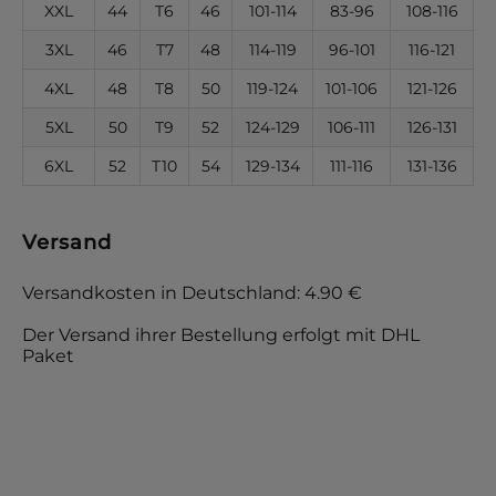
XXL
44
T6
46
101-114
83-96
108-116
3XL
46
T7
48
114-119
96-101
116-121
4XL
48
T8
50
119-124
101-106
121-126
5XL
50
T9
52
124-129
106-111
126-131
6XL
52
T10
54
129-134
111-116
131-136
Versand
Versandkosten in Deutschland: 4.90 €
Der Versand ihrer Bestellung erfolgt mit DHL
Paket