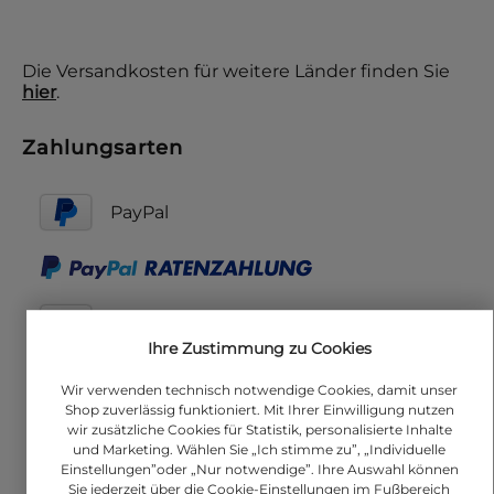
Die Versandkosten für weitere Länder finden Sie
hier
.
Zahlungsarten
PayPal
Amazon Pay
Ihre Zustimmung zu Cookies
Visa
Wir verwenden technisch notwendige Cookies, damit unser
Shop zuverlässig funktioniert. Mit Ihrer Einwilligung nutzen
wir zusätzliche Cookies für Statistik, personalisierte Inhalte
MasterCard
und Marketing. Wählen Sie „Ich stimme zu”, „Individuelle
Einstellungen”oder „Nur notwendige”. Ihre Auswahl können
Sie jederzeit über die Cookie-Einstellungen im Fußbereich