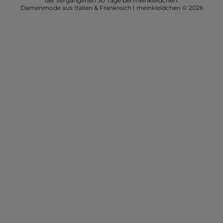
der vergangenen 30 Tage bei meinkleidchen.
Damenmode aus Italien & Frankreich | meinkleidchen © 2026