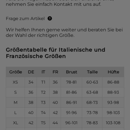
nehmen Sie einfach Kontakt mit uns auf.
Frage zum Artikel
Wir helfen Ihnen gerne weiter und beraten Sie bei
der Wahl der richtigen Größe.
Größentabelle für Italienische und
Französische Größen
Größe
DE
IT
FR
Brust
Taille
Hüfte
XS
34
T1
36
78-81
60-63
86-88
S
36
T2
38
81-86
63-68
88-93
M
38
T3
40
86-91
68-73
93-98
L
40
T4
42
91-96
73-78
98-103
XL
42
T5
44
96-101
78-83
103-108