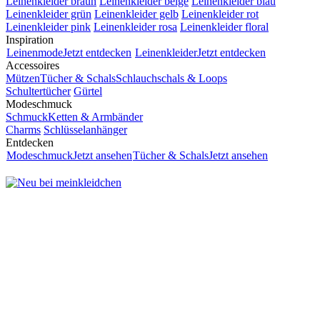
Leinenkleider braun
Leinenkleider beige
Leinenkleider blau
Leinenkleider grün
Leinenkleider gelb
Leinenkleider rot
Leinenkleider pink
Leinenkleider rosa
Leinenkleider floral
Inspiration
Leinenmode
Jetzt entdecken
Leinenkleider
Jetzt entdecken
Accessoires
Mützen
Tücher & Schals
Schlauchschals & Loops
Schultertücher
Gürtel
Modeschmuck
Schmuck
Ketten & Armbänder
Charms
Schlüsselanhänger
Entdecken
Modeschmuck
Jetzt ansehen
Tücher & Schals
Jetzt ansehen