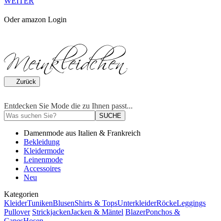
WEITER
Oder amazon Login
Zurück
Entdecken Sie Mode die zu Ihnen passt...
SUCHE
Damenmode aus Italien & Frankreich
Bekleidung
Kleidermode
Leinenmode
Accessoires
Neu
Kategorien
Kleider
Tuniken
Blusen
Shirts & Tops
Unterkleider
Röcke
Leggings
Pullover
Strickjacken
Jacken & Mäntel
Blazer
Ponchos &
Capes
Hosen