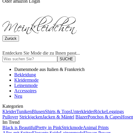
Oder amazon Login
Zurück
Entdecken Sie Mode die zu Ihnen passt...
SUCHE
Damenmode aus Italien & Frankreich
Bekleidung
Kleidermode
Leinenmode
Accessoires
Neu
Kategorien
Kleider
Tuniken
Blusen
Shirts & Tops
Unterkleider
Röcke
Leggings
Pullover
Strickjacken
Jacken & Mäntel
Blazer
Ponchos & Capes
Hose
Im Trend
Black is Beautiful
Pretty in Pink
Strickmode
Animal Prints
Alles mit Spitze
Elegante Seide
Leinenmode
Flower-Power