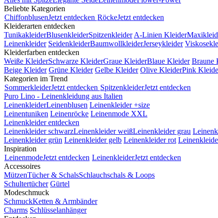
Beliebte Kategorien
Chiffonblusen
Jetzt entdecken
Röcke
Jetzt entdecken
Kleiderarten entdecken
Tunikakleider
Blusenkleider
Spitzenkleider
A-Linien Kleider
Maxikleid
Leinenkleider
Seidenkleider
Baumwollkleider
Jerseykleider
Viskosekle
Kleiderfarben entdecken
Weiße Kleider
Schwarze Kleider
Graue Kleider
Blaue Kleider
Braune 
Beige Kleider
Grüne Kleider
Gelbe Kleider
Olive Kleider
Pink Kleide
Kategorien im Trend
Sommerkleider
Jetzt entdecken
Spitzenkleider
Jetzt entdecken
Puro Lino - Leinenkleidung aus Italien
Leinenkleider
Leinenblusen
Leinenkleider +size
Leinentuniken
Leinenröcke
Leinenmode XXL
Leinenkleider entdecken
Leinenkleider schwarz
Leinenkleider weiß
Leinenkleider grau
Leinenk
Leinenkleider grün
Leinenkleider gelb
Leinenkleider rot
Leinenkleide
Inspiration
Leinenmode
Jetzt entdecken
Leinenkleider
Jetzt entdecken
Accessoires
Mützen
Tücher & Schals
Schlauchschals & Loops
Schultertücher
Gürtel
Modeschmuck
Schmuck
Ketten & Armbänder
Charms
Schlüsselanhänger