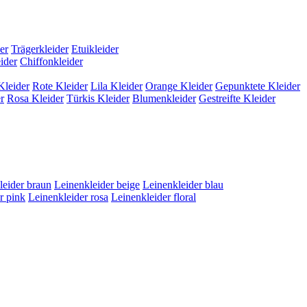
er
Trägerkleider
Etuikleider
ider
Chiffonkleider
Kleider
Rote Kleider
Lila Kleider
Orange Kleider
Gepunktete Kleider
r
Rosa Kleider
Türkis Kleider
Blumenkleider
Gestreifte Kleider
leider braun
Leinenkleider beige
Leinenkleider blau
r pink
Leinenkleider rosa
Leinenkleider floral