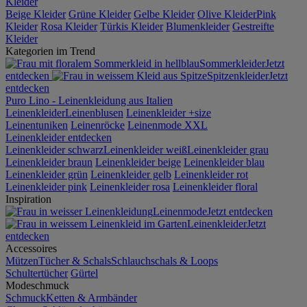
Kleider
Beige Kleider
Grüne Kleider
Gelbe Kleider
Olive Kleider
Pink
Kleider
Rosa Kleider
Türkis Kleider
Blumenkleider
Gestreifte
Kleider
Kategorien im Trend
Sommerkleider
Jetzt
entdecken
Spitzenkleider
Jetzt
entdecken
Puro Lino - Leinenkleidung aus Italien
Leinenkleider
Leinenblusen
Leinenkleider +size
Leinentuniken
Leinenröcke
Leinenmode XXL
Leinenkleider entdecken
Leinenkleider schwarz
Leinenkleider weiß
Leinenkleider grau
Leinenkleider braun
Leinenkleider beige
Leinenkleider blau
Leinenkleider grün
Leinenkleider gelb
Leinenkleider rot
Leinenkleider pink
Leinenkleider rosa
Leinenkleider floral
Inspiration
Leinenmode
Jetzt entdecken
Leinenkleider
Jetzt
entdecken
Accessoires
Mützen
Tücher & Schals
Schlauchschals & Loops
Schultertücher
Gürtel
Modeschmuck
Schmuck
Ketten & Armbänder