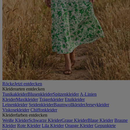
Röcke
Jetzt entdecken
Kleiderarten entdecken
Tunikakleider
Blusenkleider
Spitzenkleider
A-Linien
Kleider
Maxikleider
Trägerkleider
Etuikleider
Leinenkleider
Seidenkleider
Baumwollkleider
Jerseykleider
Viskosekleider
Chiffonkleider
Kleiderfarben entdecken
Weiße Kleider
Schwarze Kleider
Graue Kleider
Blaue Kleider
Braune
Kleider
Rote Kleider
Lila Kleider
Orange Kleider
Gepunktete