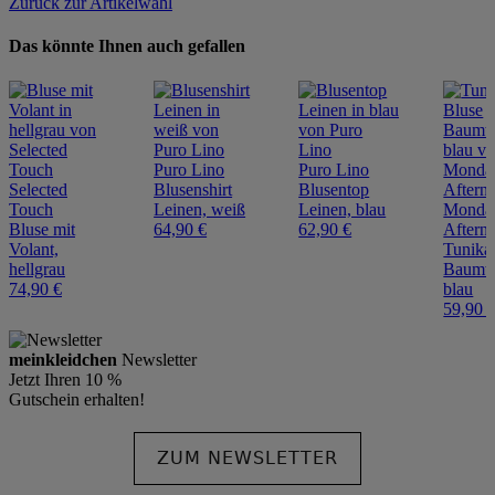
Zurück zur Artikelwahl
Das könnte Ihnen auch gefallen
Puro Lino
Puro Lino
Selected
Blusenshirt
Blusentop
Touch
Leinen, weiß
Leinen, blau
Monda
Bluse mit
64,90 €
62,90 €
Aftern
Volant,
Tunika
hellgrau
Baumwo
74,90 €
blau
59,90 
meinkleidchen
Newsletter
Jetzt Ihren 10 %
Gutschein erhalten!
ZUM NEWSLETTER