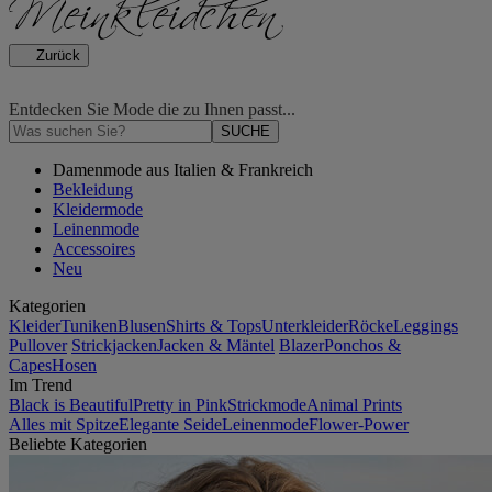
Zurück
Entdecken Sie Mode die zu Ihnen passt...
SUCHE
Damenmode aus Italien & Frankreich
Bekleidung
Kleidermode
Leinenmode
Accessoires
Neu
Kategorien
Kleider
Tuniken
Blusen
Shirts & Tops
Unterkleider
Röcke
Leggings
Pullover
Strickjacken
Jacken & Mäntel
Blazer
Ponchos &
Capes
Hosen
Im Trend
Black is Beautiful
Pretty in Pink
Strickmode
Animal Prints
Alles mit Spitze
Elegante Seide
Leinenmode
Flower-Power
Beliebte Kategorien