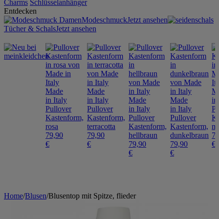
Charms
Schlüsselanhänger
Entdecken
Modeschmuck
Jetzt ansehen
Tücher & Schals
Jetzt ansehen
Made
Made
M
in Italy
in Italy
Made
Made
in
Pullover
Pullover
in Italy
in Italy
Pu
Kastenform,
Kastenform,
Pullover
Pullover
Ka
rosa
terracotta
Kastenform,
Kastenform,
mi
79,90
79,90
hellbraun
dunkelbraun
79
€
€
79,90
79,90
€
€
€
Home
/
Blusen
/
Blusentop mit Spitze, flieder