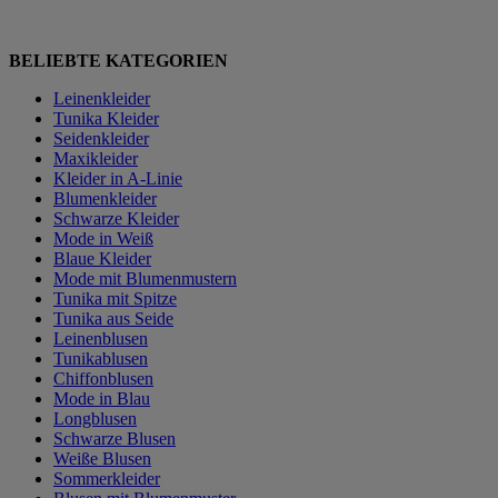
BELIEBTE KATEGORIEN
Leinenkleider
Tunika Kleider
Seidenkleider
Maxikleider
Kleider in A-Linie
Blumenkleider
Schwarze Kleider
Mode in Weiß
Blaue Kleider
Mode mit Blumenmustern
Tunika mit Spitze
Tunika aus Seide
Leinenblusen
Tunikablusen
Chiffonblusen
Mode in Blau
Longblusen
Schwarze Blusen
Weiße Blusen
Sommerkleider