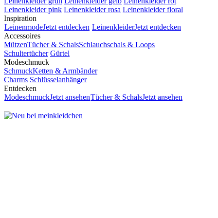
Leinenkleider grün
Leinenkleider gelb
Leinenkleider rot
Leinenkleider pink
Leinenkleider rosa
Leinenkleider floral
Inspiration
Leinenmode
Jetzt entdecken
Leinenkleider
Jetzt entdecken
Accessoires
Mützen
Tücher & Schals
Schlauchschals & Loops
Schultertücher
Gürtel
Modeschmuck
Schmuck
Ketten & Armbänder
Charms
Schlüsselanhänger
Entdecken
Modeschmuck
Jetzt ansehen
Tücher & Schals
Jetzt ansehen