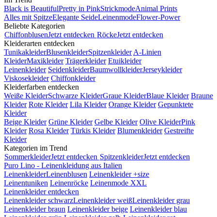
Black is Beautiful
Pretty in Pink
Strickmode
Animal Prints
Alles mit Spitze
Elegante Seide
Leinenmode
Flower-Power
Beliebte Kategorien
Chiffonblusen
Jetzt entdecken
Röcke
Jetzt entdecken
Kleiderarten entdecken
Tunikakleider
Blusenkleider
Spitzenkleider
A-Linien
Kleider
Maxikleider
Trägerkleider
Etuikleider
Leinenkleider
Seidenkleider
Baumwollkleider
Jerseykleider
Viskosekleider
Chiffonkleider
Kleiderfarben entdecken
Weiße Kleider
Schwarze Kleider
Graue Kleider
Blaue Kleider
Braune
Kleider
Rote Kleider
Lila Kleider
Orange Kleider
Gepunktete
Kleider
Beige Kleider
Grüne Kleider
Gelbe Kleider
Olive Kleider
Pink
Kleider
Rosa Kleider
Türkis Kleider
Blumenkleider
Gestreifte
Kleider
Kategorien im Trend
Sommerkleider
Jetzt entdecken
Spitzenkleider
Jetzt entdecken
Puro Lino - Leinenkleidung aus Italien
Leinenkleider
Leinenblusen
Leinenkleider +size
Leinentuniken
Leinenröcke
Leinenmode XXL
Leinenkleider entdecken
Leinenkleider schwarz
Leinenkleider weiß
Leinenkleider grau
Leinenkleider braun
Leinenkleider beige
Leinenkleider blau