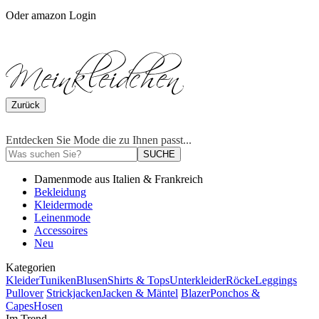
Oder amazon Login
Zurück
Entdecken Sie Mode die zu Ihnen passt...
SUCHE
Damenmode aus Italien & Frankreich
Bekleidung
Kleidermode
Leinenmode
Accessoires
Neu
Kategorien
Kleider
Tuniken
Blusen
Shirts & Tops
Unterkleider
Röcke
Leggings
Pullover
Strickjacken
Jacken & Mäntel
Blazer
Ponchos &
Capes
Hosen
Im Trend