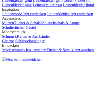
Leinenkleider grün
Leinenkleider gelb
Leinenkleider rot
Leinenkleider pink
Leinenkleider rosa
Leinenkleider floral
Inspiration
Leinenmode
Jetzt entdecken
Leinenkleider
Jetzt entdecken
Accessoires
Mützen
Tücher & Schals
Schlauchschals & Loops
Schultertücher
Gürtel
Modeschmuck
Schmuck
Ketten & Armbänder
Charms
Schlüsselanhänger
Entdecken
Modeschmuck
Jetzt ansehen
Tücher & Schals
Jetzt ansehen