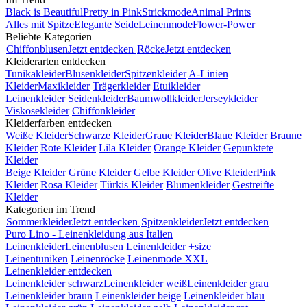
Black is Beautiful
Pretty in Pink
Strickmode
Animal Prints
Alles mit Spitze
Elegante Seide
Leinenmode
Flower-Power
Beliebte Kategorien
Chiffonblusen
Jetzt entdecken
Röcke
Jetzt entdecken
Kleiderarten entdecken
Tunikakleider
Blusenkleider
Spitzenkleider
A-Linien
Kleider
Maxikleider
Trägerkleider
Etuikleider
Leinenkleider
Seidenkleider
Baumwollkleider
Jerseykleider
Viskosekleider
Chiffonkleider
Kleiderfarben entdecken
Weiße Kleider
Schwarze Kleider
Graue Kleider
Blaue Kleider
Braune
Kleider
Rote Kleider
Lila Kleider
Orange Kleider
Gepunktete
Kleider
Beige Kleider
Grüne Kleider
Gelbe Kleider
Olive Kleider
Pink
Kleider
Rosa Kleider
Türkis Kleider
Blumenkleider
Gestreifte
Kleider
Kategorien im Trend
Sommerkleider
Jetzt entdecken
Spitzenkleider
Jetzt entdecken
Puro Lino - Leinenkleidung aus Italien
Leinenkleider
Leinenblusen
Leinenkleider +size
Leinentuniken
Leinenröcke
Leinenmode XXL
Leinenkleider entdecken
Leinenkleider schwarz
Leinenkleider weiß
Leinenkleider grau
Leinenkleider braun
Leinenkleider beige
Leinenkleider blau