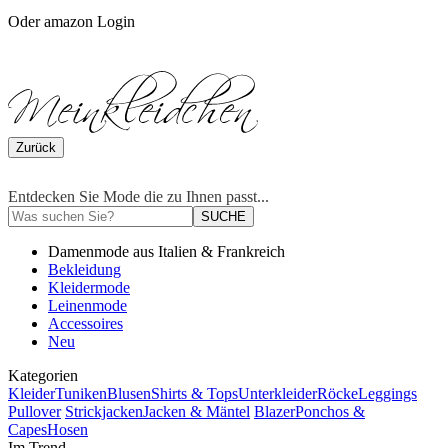
Oder amazon Login
Zurück
Entdecken Sie Mode die zu Ihnen passt...
SUCHE
Damenmode aus Italien & Frankreich
Bekleidung
Kleidermode
Leinenmode
Accessoires
Neu
Kategorien
Kleider
Tuniken
Blusen
Shirts & Tops
Unterkleider
Röcke
Leggings
Pullover
Strickjacken
Jacken & Mäntel
Blazer
Ponchos &
Capes
Hosen
Im Trend