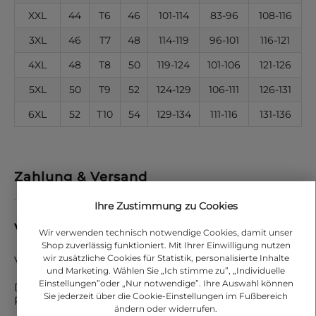
XXL
44
T6
46
101-114
83-96
108-116
3XL
46
T7
48
114-119
96-101
116-121
4XL
48
T8
50
119-124
101-106
121-126
5XL
50
T9
52
124-129
106-111
126-131
6XL
52
T10
54
129-134
111-116
131-136
Zahlung & Versand
Ihre Zustimmung zu Cookies
Versand
Wir verwenden technisch notwendige Cookies, damit unser
Shop zuverlässig funktioniert. Mit Ihrer Einwilligung nutzen
wir zusätzliche Cookies für Statistik, personalisierte Inhalte
Versandkosten in Deutschland: 4.90 €
und Marketing. Wählen Sie „Ich stimme zu”, „Individuelle
Einstellungen”oder „Nur notwendige”. Ihre Auswahl können
Der Versand ihrer Bestellung erfolgt mit DHL
Sie jederzeit über die Cookie-Einstellungen im Fußbereich
Paket
ändern oder widerrufen.