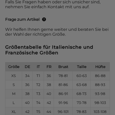
Falls Sie Fragen haben oder sich unsicher sind,
nehmen Sie einfach Kontakt mit uns auf.
Frage zum Artikel
Wir helfen Ihnen gerne weiter und beraten Sie bei
der Wahl der richtigen Größe.
Größentabelle für Italienische und
Französische Größen
Größe
DE
IT
FR
Brust
Taille
Hüfte
XS
34
T1
36
78-81
60-63
86-88
S
36
T2
38
81-86
63-68
88-93
M
38
T3
40
86-91
68-73
93-98
L
40
T4
42
91-96
73-78
98-103
XL
42
T5
44
96-101
78-83
103-108