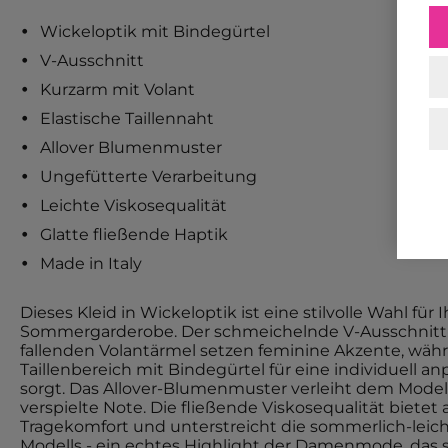
Wickeloptik mit Bindegürtel
V-Ausschnitt
Kurzarm mit Volant
Elastische Taillennaht
Allover Blumenmuster
Ungefütterte Verarbeitung
Leichte Viskosequalität
Glatte fließende Haptik
Made in Italy
Dieses Kleid in Wickeloptik ist eine stilvolle Wahl für I
Sommergarderobe. Der schmeichelnde V-Ausschnitt
fallenden Volantärmel setzen feminine Akzente, währ
Taillenbereich mit Bindegürtel für eine individuell a
sorgt. Das Allover-Blumenmuster verleiht dem Modell 
verspielte Note. Die fließende Viskosequalität biet
Tragekomfort und unterstreicht die sommerlich-leic
Modells - ein echtes Highlight der Damenmode, das si