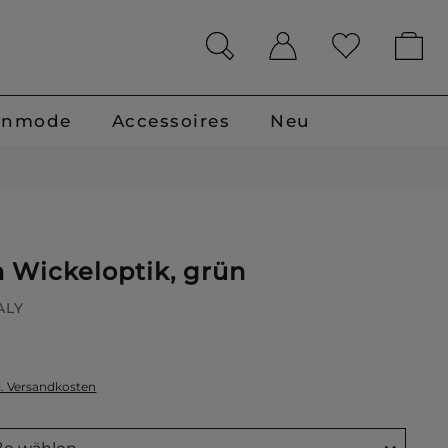
enmode
Accessoires
Neu
n Wickeloptik, grün
ALY
l. Versandkosten