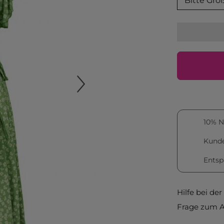
Bitte Grö
10% N
Kunde
Entsp
Hilfe bei de
Frage zum A