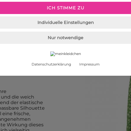
ICH STIMME ZU
Individuelle Einstellungen
Nur notwendige
Datenschutzerklärung
Impressum
hre
 und die weich
end der elastische
npassbare Silhouette
eine frische,
et angenehmen
hte Wirkung dieses
ch vielseitig