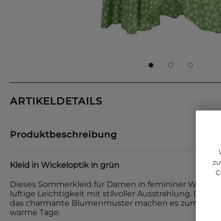
ARTIKELDETAILS
Produktbeschreibung
zu
Kleid in Wickeloptik in grün
C
Dieses Sommerkleid für Damen in femininer Wickelo
luftige Leichtigkeit mit stilvoller Ausstrahlung. Der f
das charmante Blumenmuster machen es zum idealen
warme Tage.