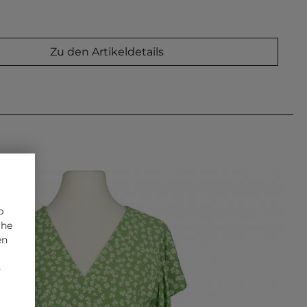
Zu den Artikeldetails
p
che
en
-