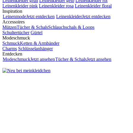
Leinenkleider grün
Leinenkleider gelb
Leinenkleider rot
Leinenkleider pink
Leinenkleider rosa
Leinenkleider floral
Inspiration
Leinenmode
Jetzt entdecken
Leinenkleider
Jetzt entdecken
Accessoires
Mützen
Tücher & Schals
Schlauchschals & Loops
Schultertücher
Gürtel
Modeschmuck
Schmuck
Ketten & Armbänder
Charms
Schlüsselanhänger
Entdecken
Modeschmuck
Jetzt ansehen
Tücher & Schals
Jetzt ansehen