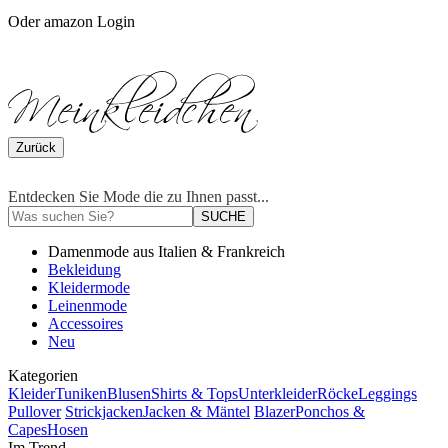
Oder amazon Login
Zurück
Entdecken Sie Mode die zu Ihnen passt...
SUCHE
Damenmode aus Italien & Frankreich
Bekleidung
Kleidermode
Leinenmode
Accessoires
Neu
Kategorien
Kleider
Tuniken
Blusen
Shirts & Tops
Unterkleider
Röcke
Leggings
Pullover
Strickjacken
Jacken & Mäntel
Blazer
Ponchos &
Capes
Hosen
Im Trend