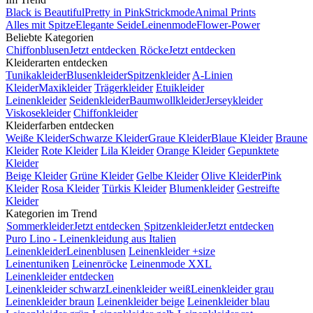
Black is Beautiful
Pretty in Pink
Strickmode
Animal Prints
Alles mit Spitze
Elegante Seide
Leinenmode
Flower-Power
Beliebte Kategorien
Chiffonblusen
Jetzt entdecken
Röcke
Jetzt entdecken
Kleiderarten entdecken
Tunikakleider
Blusenkleider
Spitzenkleider
A-Linien
Kleider
Maxikleider
Trägerkleider
Etuikleider
Leinenkleider
Seidenkleider
Baumwollkleider
Jerseykleider
Viskosekleider
Chiffonkleider
Kleiderfarben entdecken
Weiße Kleider
Schwarze Kleider
Graue Kleider
Blaue Kleider
Braune
Kleider
Rote Kleider
Lila Kleider
Orange Kleider
Gepunktete
Kleider
Beige Kleider
Grüne Kleider
Gelbe Kleider
Olive Kleider
Pink
Kleider
Rosa Kleider
Türkis Kleider
Blumenkleider
Gestreifte
Kleider
Kategorien im Trend
Sommerkleider
Jetzt entdecken
Spitzenkleider
Jetzt entdecken
Puro Lino - Leinenkleidung aus Italien
Leinenkleider
Leinenblusen
Leinenkleider +size
Leinentuniken
Leinenröcke
Leinenmode XXL
Leinenkleider entdecken
Leinenkleider schwarz
Leinenkleider weiß
Leinenkleider grau
Leinenkleider braun
Leinenkleider beige
Leinenkleider blau