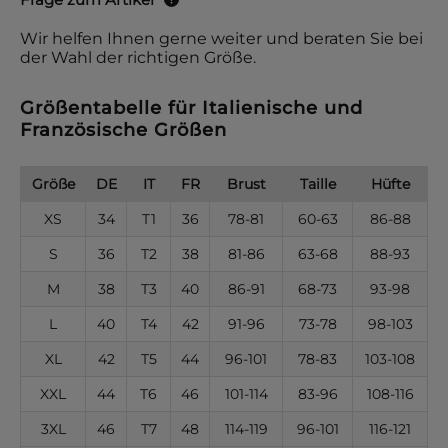
Wir helfen Ihnen gerne weiter und beraten Sie bei
der Wahl der richtigen Größe.
Größentabelle für Italienische und
Französische Größen
Größe
DE
IT
FR
Brust
Taille
Hüfte
XS
34
T1
36
78-81
60-63
86-88
S
36
T2
38
81-86
63-68
88-93
M
38
T3
40
86-91
68-73
93-98
L
40
T4
42
91-96
73-78
98-103
XL
42
T5
44
96-101
78-83
103-108
XXL
44
T6
46
101-114
83-96
108-116
3XL
46
T7
48
114-119
96-101
116-121