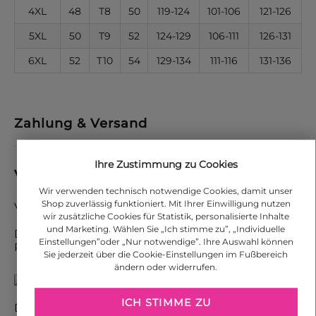
4XL
48
T8
50
119-124
101-106
121-126
5XL
50
T9
52
124-129
106-111
126-131
6XL
52
T10
54
129-134
111-116
131-136
Zahlung & Versand
Ihre Zustimmung zu Cookies
Versand
Wir verwenden technisch notwendige Cookies, damit unser
Shop zuverlässig funktioniert. Mit Ihrer Einwilligung nutzen
Versandkosten in Deutschland: 4.90 €
wir zusätzliche Cookies für Statistik, personalisierte Inhalte
und Marketing. Wählen Sie „Ich stimme zu”, „Individuelle
Der Versand ihrer Bestellung erfolgt mit DHL
Einstellungen”oder „Nur notwendige”. Ihre Auswahl können
Paket
Sie jederzeit über die Cookie-Einstellungen im Fußbereich
ändern oder widerrufen.
ICH STIMME ZU
Die Versandkosten für weitere Länder finden Sie