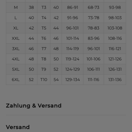
M
38
T3
40
86-91
68-73
93-98
L
40
T4
42
91-96
73-78
98-103
XL
42
T5
44
96-101
78-83
103-108
XXL
44
T6
46
101-114
83-96
108-116
3XL
46
T7
48
114-119
96-101
116-121
4XL
48
T8
50
119-124
101-106
121-126
5XL
50
T9
52
124-129
106-111
126-131
6XL
52
T10
54
129-134
111-116
131-136
Zahlung & Versand
Versand