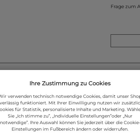
Frage zum A
Ihre Zustimmung zu Cookies
Wir verwenden technisch notwendige Cookies, damit unser Sho
verlässig funktioniert. Mit Ihrer Einwilligung nutzen wir zusätzli
ookies für Statistik, personalisierte Inhalte und Marketing. Wähl
Sie „Ich stimme zu”, „Individuelle Einstellungen”oder „Nur
notwendige”. Ihre Auswahl können Sie jederzeit über die Cookie
ee F.
aus Italien in
Einstellungen im Fußbereich ändern oder widerrufen.
kerei und
lbarem Arm und