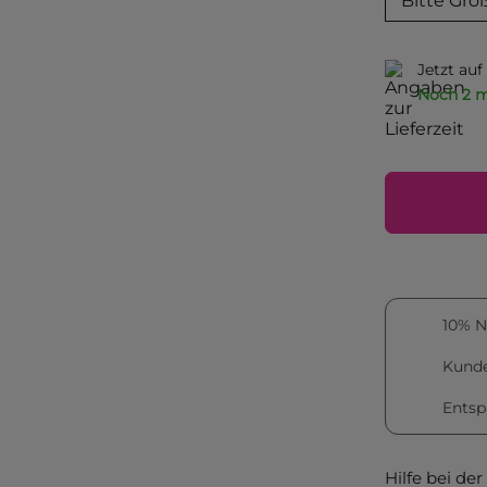
Bitte Grö
Jetzt au
Noch 2 m
10% N
Kunde
Entsp
Hilfe bei de