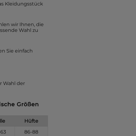
as Kleidungsstück
en wir Ihnen, die
assende Wahl zu
en Sie einfach
r Wahl der
sische Größen
lle
Hüfte
-63
86-88