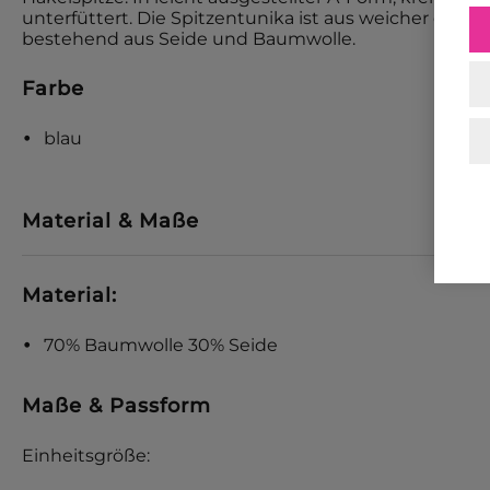
unterfüttert. Die Spitzentunika ist aus weicher elasti
bestehend aus Seide und Baumwolle.
Farbe
blau
Material & Maße
Material:
70% Baumwolle 30% Seide
Maße & Passform
Einheitsgröße: