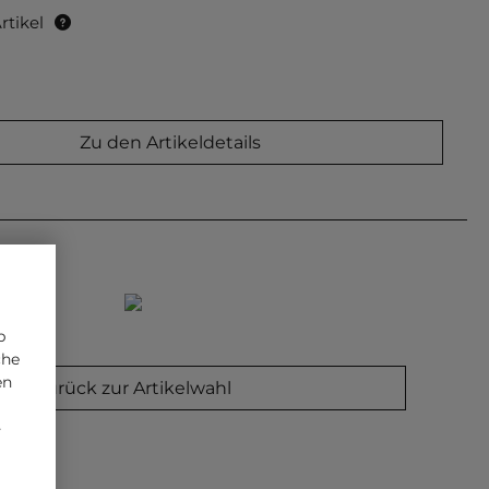
rtikel
Zu den Artikeldetails
p
che
en
Zurück zur Artikelwahl
-