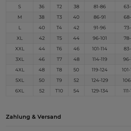
S
36
T2
38
81-86
63
M
38
T3
40
86-91
68
L
40
T4
42
91-96
73
XL
42
T5
44
96-101
78
XXL
44
T6
46
101-114
83
3XL
46
T7
48
114-119
96-
4XL
48
T8
50
119-124
101
5XL
50
T9
52
124-129
106
6XL
52
T10
54
129-134
111
Zahlung & Versand