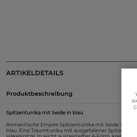
ARTIKELDETAILS
Produktbeschreibung
zu
C
Spitzentunika mit Seide in blau
Romantische Empire Spitzentunika mit Seide von
Fr
blau. Eine Traumtunika mit ausgefallener Spitze, Stic
Häkelspitze. In leicht ausgestellter A-Form, krempe