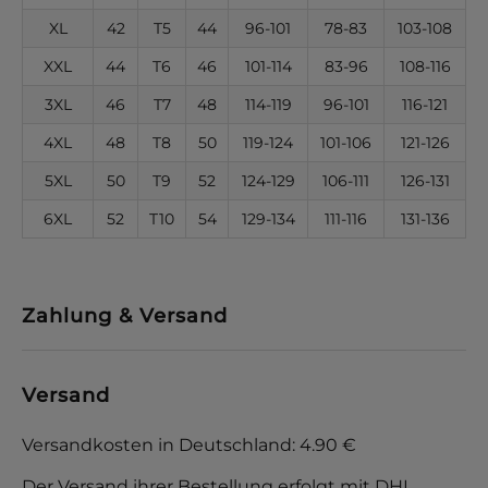
XL
42
T5
44
96-101
78-83
103-108
XXL
44
T6
46
101-114
83-96
108-116
3XL
46
T7
48
114-119
96-101
116-121
4XL
48
T8
50
119-124
101-106
121-126
5XL
50
T9
52
124-129
106-111
126-131
6XL
52
T10
54
129-134
111-116
131-136
Zahlung & Versand
Versand
Versandkosten in Deutschland: 4.90 €
Der Versand ihrer Bestellung erfolgt mit DHL