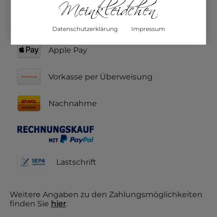
Google Pay
Datenschutzerklärung
Impressum
Apple Pay
Vorkasse per Überweisung
Nachnahme
Lastschrift
Weitere Angaben zu den Zahlungsmöglichkeiten
finden Sie
hier
.