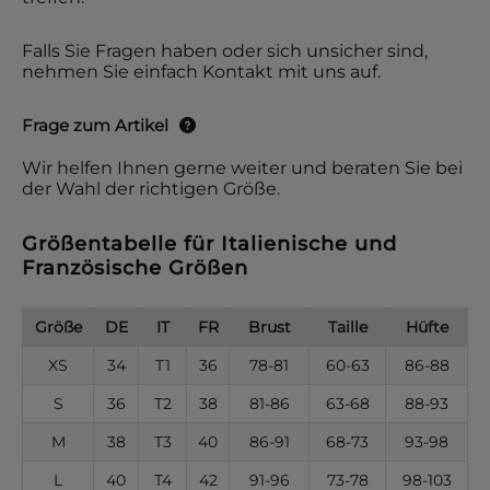
Falls Sie Fragen haben oder sich unsicher sind,
nehmen Sie einfach Kontakt mit uns auf.
Frage zum Artikel
Wir helfen Ihnen gerne weiter und beraten Sie bei
der Wahl der richtigen Größe.
Größentabelle für Italienische und
Französische Größen
Größe
DE
IT
FR
Brust
Taille
Hüfte
XS
34
T1
36
78-81
60-63
86-88
S
36
T2
38
81-86
63-68
88-93
M
38
T3
40
86-91
68-73
93-98
L
40
T4
42
91-96
73-78
98-103