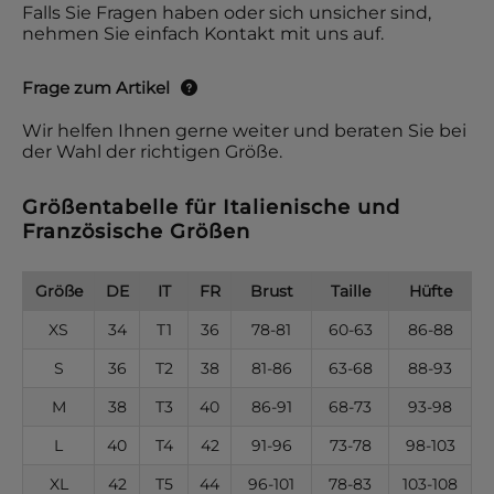
Falls Sie Fragen haben oder sich unsicher sind,
nehmen Sie einfach Kontakt mit uns auf.
Frage zum Artikel
Wir helfen Ihnen gerne weiter und beraten Sie bei
der Wahl der richtigen Größe.
Größentabelle für Italienische und
Französische Größen
Größe
DE
IT
FR
Brust
Taille
Hüfte
XS
34
T1
36
78-81
60-63
86-88
S
36
T2
38
81-86
63-68
88-93
M
38
T3
40
86-91
68-73
93-98
L
40
T4
42
91-96
73-78
98-103
XL
42
T5
44
96-101
78-83
103-108