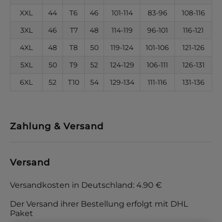
XXL
44
T6
46
101-114
83-96
108-116
3XL
46
T7
48
114-119
96-101
116-121
4XL
48
T8
50
119-124
101-106
121-126
5XL
50
T9
52
124-129
106-111
126-131
6XL
52
T10
54
129-134
111-116
131-136
Zahlung & Versand
Versand
Versandkosten in Deutschland: 4.90 €
Der Versand ihrer Bestellung erfolgt mit DHL
Paket