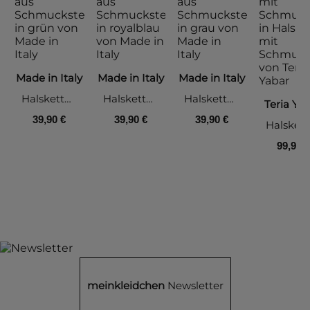
Made in Italy
Made in Italy
Made in Italy
Halskette aus Schmucksteinen, grün
Halskette aus Schmucksteinen, royalblau
Halskette aus Schmucksteinen, grau
Teria Ya
39,90 €
39,90 €
39,90 €
Halsket
99,90 €
meinkleidchen
Newsletter