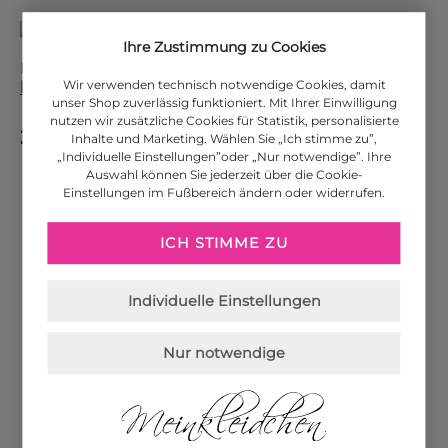
Ihre Zustimmung zu Cookies
Die Versandkosten für weitere Länder finden Sie
Wir verwenden technisch notwendige Cookies, damit
hier
.
unser Shop zuverlässig funktioniert. Mit Ihrer Einwilligung
nutzen wir zusätzliche Cookies für Statistik, personalisierte
Zahlungsarten
Inhalte und Marketing. Wählen Sie „Ich stimme zu”,
„Individuelle Einstellungen”oder „Nur notwendige”. Ihre
Auswahl können Sie jederzeit über die Cookie-
Einstellungen im Fußbereich ändern oder widerrufen.
PayPal
ICH STIMME ZU
Amazon Pay
Individuelle Einstellungen
Visa
Nur notwendige
MasterCard