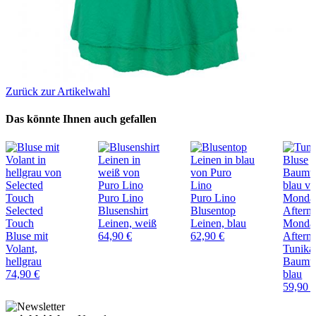
Zurück zur Artikelwahl
Das könnte Ihnen auch gefallen
Puro Lino
Puro Lino
Selected
Blusenshirt
Blusentop
Touch
Leinen, weiß
Leinen, blau
Monda
Bluse mit
64,90 €
62,90 €
Aftern
Volant,
Tunika
hellgrau
Baumwo
74,90 €
blau
59,90 