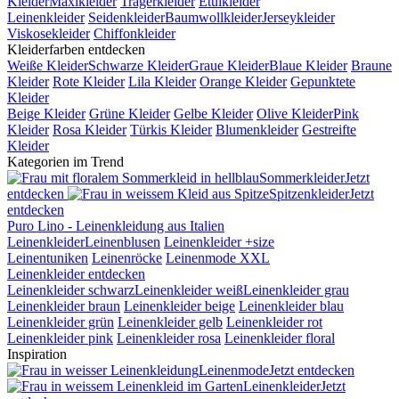
Kleider
Maxikleider
Trägerkleider
Etuikleider
Leinenkleider
Seidenkleider
Baumwollkleider
Jerseykleider
Viskosekleider
Chiffonkleider
Kleiderfarben entdecken
Weiße Kleider
Schwarze Kleider
Graue Kleider
Blaue Kleider
Braune
Kleider
Rote Kleider
Lila Kleider
Orange Kleider
Gepunktete
Kleider
Beige Kleider
Grüne Kleider
Gelbe Kleider
Olive Kleider
Pink
Kleider
Rosa Kleider
Türkis Kleider
Blumenkleider
Gestreifte
Kleider
Kategorien im Trend
Sommerkleider
Jetzt
entdecken
Spitzenkleider
Jetzt
entdecken
Puro Lino - Leinenkleidung aus Italien
Leinenkleider
Leinenblusen
Leinenkleider +size
Leinentuniken
Leinenröcke
Leinenmode XXL
Leinenkleider entdecken
Leinenkleider schwarz
Leinenkleider weiß
Leinenkleider grau
Leinenkleider braun
Leinenkleider beige
Leinenkleider blau
Leinenkleider grün
Leinenkleider gelb
Leinenkleider rot
Leinenkleider pink
Leinenkleider rosa
Leinenkleider floral
Inspiration
Leinenmode
Jetzt entdecken
Leinenkleider
Jetzt