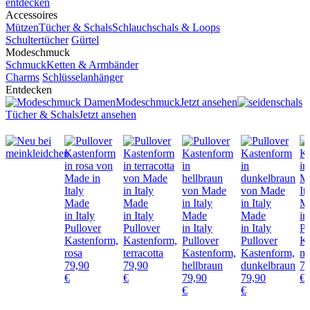
entdecken
Accessoires
Mützen
Tücher & Schals
Schlauchschals & Loops
Schultertücher
Gürtel
Modeschmuck
Schmuck
Ketten & Armbänder
Charms
Schlüsselanhänger
Entdecken
Modeschmuck
Jetzt ansehen
Tücher & Schals
Jetzt ansehen
Made
Made
M
in Italy
in Italy
Made
Made
in
Pullover
Pullover
in Italy
in Italy
Pu
Kastenform,
Kastenform,
Pullover
Pullover
Ka
rosa
terracotta
Kastenform,
Kastenform,
mi
79,90
79,90
hellbraun
dunkelbraun
79
€
€
79,90
79,90
€
€
€