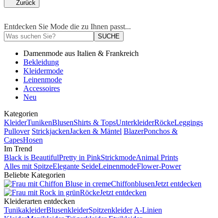
Zurück
Entdecken Sie Mode die zu Ihnen passt...
SUCHE
Damenmode aus Italien & Frankreich
Bekleidung
Kleidermode
Leinenmode
Accessoires
Neu
Kategorien
Kleider
Tuniken
Blusen
Shirts & Tops
Unterkleider
Röcke
Leggings
Pullover
Strickjacken
Jacken & Mäntel
Blazer
Ponchos &
Capes
Hosen
Im Trend
Black is Beautiful
Pretty in Pink
Strickmode
Animal Prints
Alles mit Spitze
Elegante Seide
Leinenmode
Flower-Power
Beliebte Kategorien
Chiffonblusen
Jetzt entdecken
Röcke
Jetzt entdecken
Kleiderarten entdecken
Tunikakleider
Blusenkleider
Spitzenkleider
A-Linien