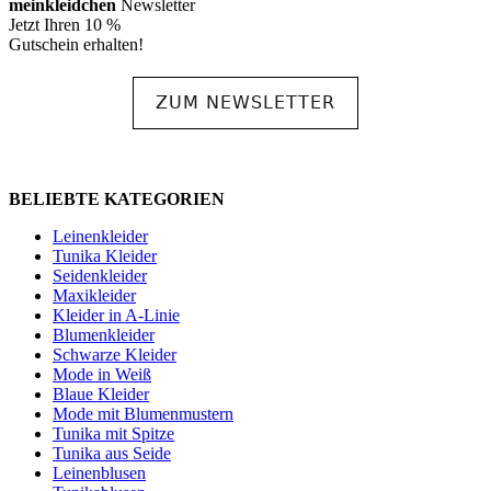
meinkleidchen
Newsletter
Jetzt Ihren 10 %
Gutschein erhalten!
ZUM NEWSLETTER
BELIEBTE KATEGORIEN
Leinenkleider
Tunika Kleider
Seidenkleider
Maxikleider
Kleider in A-Linie
Blumenkleider
Schwarze Kleider
Mode in Weiß
Blaue Kleider
Mode mit Blumenmustern
Tunika mit Spitze
Tunika aus Seide
Leinenblusen