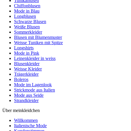
Tunikablusen
Chiffonblusen
Mode in Blau
Longblusen
Schwarze Blusen
Weiße Blusen
Sommerkleider
Blusen mit Blumenmuster
Weisse Tuniken mit Spitze
Longshirts
Mode in Pink
Leinenkleider in weiss
Blusenkleider
Weisse Kleider
Trägerkleider
Boleros
Mode im Lagenlook
Strickmode aus Italien
Mode aus Seide
Strandkleider
Über meinkleidchen
Willkommen
Italienische Mode
Kundenstimmen