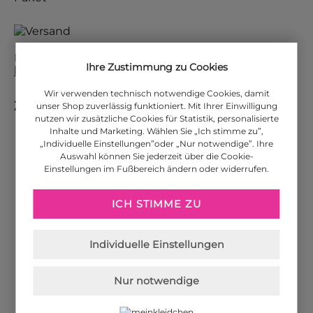
Die Versandkosten für weitere Länder finden Sie
Ihre Zustimmung zu Cookies
hier
.
Wir verwenden technisch notwendige Cookies, damit
Zahlungsarten
unser Shop zuverlässig funktioniert. Mit Ihrer Einwilligung
nutzen wir zusätzliche Cookies für Statistik, personalisierte
Inhalte und Marketing. Wählen Sie „Ich stimme zu”,
„Individuelle Einstellungen”oder „Nur notwendige”. Ihre
PayPal
Auswahl können Sie jederzeit über die Cookie-
Einstellungen im Fußbereich ändern oder widerrufen.
ICH STIMME ZU
Amazon Pay
Individuelle Einstellungen
Visa
Nur notwendige
MasterCard