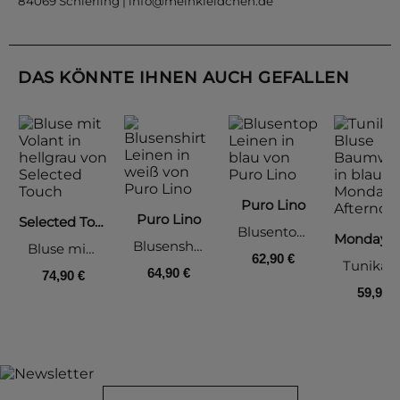
84069 Schierling |
info@meinkleidchen.de
DAS KÖNNTE IHNEN AUCH GEFALLEN
Puro Lino
Puro Lino
Selected Touch
Blusentop Leinen, blau
Blusenshirt Leinen, weiß
Bluse mit Volant, hellgrau
62,90 €
64,90 €
74,90 €
59,90 €