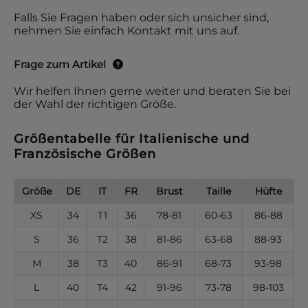
Falls Sie Fragen haben oder sich unsicher sind,
nehmen Sie einfach Kontakt mit uns auf.
Frage zum Artikel
Wir helfen Ihnen gerne weiter und beraten Sie bei
der Wahl der richtigen Größe.
Größentabelle für Italienische und
Französische Größen
Größe
DE
IT
FR
Brust
Taille
Hüfte
XS
34
T1
36
78-81
60-63
86-88
S
36
T2
38
81-86
63-68
88-93
M
38
T3
40
86-91
68-73
93-98
L
40
T4
42
91-96
73-78
98-103