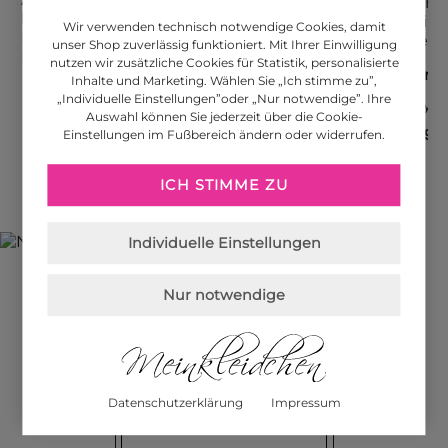
Wir verwenden technisch notwendige Cookies, damit
unser Shop zuverlässig funktioniert. Mit Ihrer Einwilligung
nutzen wir zusätzliche Cookies für Statistik, personalisierte
Made in France
Inhalte und Marketing. Wählen Sie „Ich stimme zu”,
Made in Italy
Made in Italy
„Individuelle Einstellungen”oder „Nur notwendige”. Ihre
Jersey Kleid, aqua
Auswahl können Sie jederzeit über die Cookie-
Neckholderkleid A-Linie, bunt
Blusenkleid Floral, khaki
109,90 €
109,90 
Einstellungen im Fußbereich ändern oder widerrufen.
79,90 €
89,90 €
ICH STIMME ZU
Individuelle Einstellungen
meinkleidchen
Newsletter
Nur notwendige
Jetzt Ihren 10 %
Gutschein erhalten!
Datenschutzerklärung
Impressum