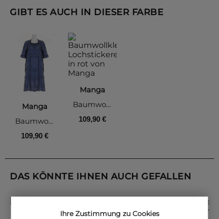
GIBT ES AUCH IN DIESER FARBE
Manga
Baumwollkleid Lochstickerei, rot
Manga
109,90 €
Baumwollkleid Lochstickerei, blau
109,90 €
DAS KÖNNTE IHNEN AUCH GEFALLEN
Ihre Zustimmung zu Cookies